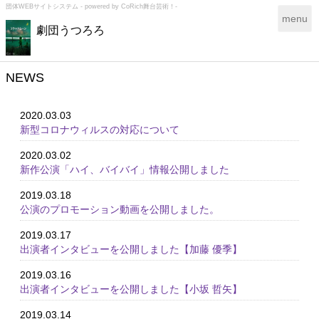
団体WEBサイトシステム - powered by
CoRich舞台芸術！-
T
menu
劇団うつろろ
o
g
g
l
NEWS
e
n
2020.03.03
a
新型コロナウィルスの対応について
v
i
2020.03.02
g
新作公演「ハイ、バイバイ」情報公開しました
a
t
2019.03.18
i
公演のプロモーション動画を公開しました。
o
n
2019.03.17
出演者インタビューを公開しました【加藤 優季】
2019.03.16
出演者インタビューを公開しました【小坂 哲矢】
2019.03.14