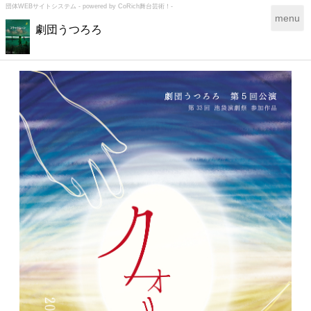
団体WEBサイトシステム - powered by
CoRich舞台芸術！-
T
menu
劇団うつろろ
o
g
g
l
e
n
a
v
i
g
a
t
i
o
n