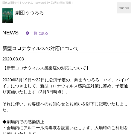
団体WEBサイトシステム - powered by
CoRich舞台芸術！-
T
menu
劇団うつろろ
o
g
g
l
NEWS
一覧に戻る
e
n
新型コロナウィルスの対応について
a
v
2020.03.03
i
g
【新型コロナウィルス感染症の対応について】
a
t
2020年3月19日〜22日に公演予定の、劇団うつろろ「ハイ、バイバ
i
イ」につきまして、新型コロナウィルス感染症対策に努め、予定通
o
り実施いたします（3月3日時点）。
n
それに伴い、お客様へのお知らせとお願いを以下に記載いたしまし
た。
◆劇場内での感染防止
・会場内にアルコール消毒液を設置いたします。入場時のご利用を
お願いいたします。