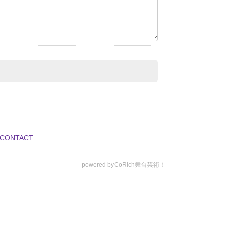
CONTACT
powered by
CoRich舞台芸術！