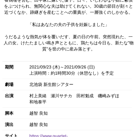
養鶏場を営む、田中家に嫁いだ優子。日々、いじわるな小姑に鬱憤
をぶつけられ、無関心な夫は助けてくれない。30歳の節目が刻々と
近づくなか、跡継ぎを産むことへの重責が、一層強くのしかかる。
「私はあなたの夫の子供を妊娠しました」
うだるような熱気が体を覆いだす、夏の日の午前。突然現れた、一
人の女。けたたましい鳴き声とともに、鶏たちは今日も、新たな"物
質"を世の中に産み落とす。
期間
2021/09/23 (木)～2021/09/26 (日)
上演時間：約1時間30分（休憩なし）を予定
劇場
北池袋 新生館シアター
出演
村上美緒
瀬川サチカ
田村魁成
磯崎みずほ
和地泰平
脚本
越智 良知
演出
越智 良知
サイト
https://www.quartet-