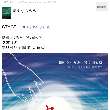
団体WEBサイトシステム - powered by
CoRich舞台芸術！-
T
menu
劇団うつろろ
o
g
g
l
STAGE
今までの公演一覧
e
n
劇団うつろろ 第5回公演
a
クオリア
v
第33回 池袋演劇祭 参加作品
i
g
a
t
i
o
n