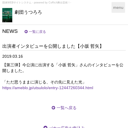
団体WEBサイトシステム - powered by
CoRich舞台芸術！-
T
menu
劇団うつろろ
o
g
g
l
NEWS
一覧に戻る
e
n
出演者インタビューを公開しました【小坂 哲矢】
a
v
2019.03.16
i
g
【第三弾】今公演に出演する「小坂 哲矢」さんのインタビューを公
a
開しました。
t
i
「ただ思うままに演じる、その先に見えた光」
o
https://ameblo.jp/utsulolo/entry-12447260344.html
n
一覧へ戻る