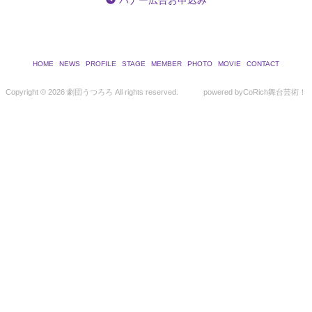
バナー広告お申込み
HOME
NEWS
PROFILE
STAGE
MEMBER
PHOTO
MOVIE
CONTACT
Copyright ©
2026 劇団うつろろ All rights reserved.
powered by
CoRich舞台芸術！